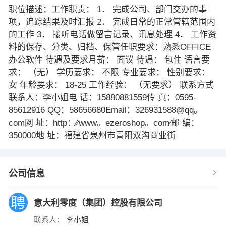
职位描述：工作职责： 1． 完成公司、部门交办的事
项，追踪结果及时汇报 2． 完成日常的正常管辖范围内
的工作 3． 接听电话做留言记录、讯息处理 4． 工作资
料的保存、分类、归档、保管任职要求：熟悉OFFICE
办公软件 待遇及要求月薪： 面议 待遇： 包住 语言要
求： （无） 学历要求： 不限 专业要求： 性别要求：
女 年龄要求： 18-25 工作经验： （无要求） 联系方式
联系人：李小姐电 话：15880881559传 真：0595-
85612916 QQ：58656680Email：326931588@qq。
com网 址：http：∕∕www。ezeroshop。com∕邮 编：
350000地 址：福建省泉州市青阳双沟商业街
公司信息
意大利零度（集团）控股有限公司
联系人：
李小姐