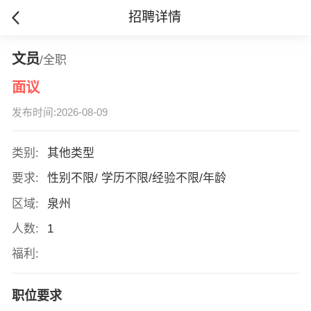
招聘详情
文员
/全职
面议
发布时间:2026-08-09
类别:
其他类型
要求:
性别不限/ 学历不限/经验不限/年龄
区域:
泉州
人数:
1
福利:
职位要求