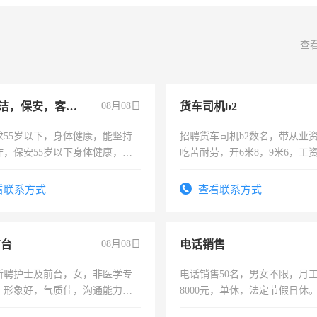
查
急招保洁，保安，客服，工程
08月08日
货车司机b2
求55岁以下，身体健康，能坚持
招聘货车司机b2数名，带从业
作，保安55岁以下身体健康，有
吃苦耐劳，开6米8，9米6，工
形象端庄，遵纪守法，无犯罪记
服要求45岁以下高中以上文化，
看联系方式
查看联系方式
工作认真，性格开朗有良好沟通
工程，懂水电维修。
前台
08月08日
电话销售
所聘护士及前台，女，非医学专
电话销售50名，男女不限，月工资
，形象好，气质佳，沟通能力
8000元，单休，法定节假日休
试，周日休息。