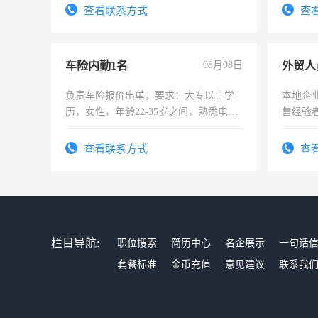
查看联系方式
查
车险内勤1名
08月08日
外贸人
负责车险报价出单，要求：大专以上学
本地企
历，女性，年龄22-35岁之间，熟悉电脑
售经验
操作，工作态度认真，具有团队精神，
试用期1-3个月，转正后交纳五险，
查看联系方式
查
栏目导航:
职位搜索
简历中心
名企展示
一句话
套餐标准
金币充值
意见建议
联系我