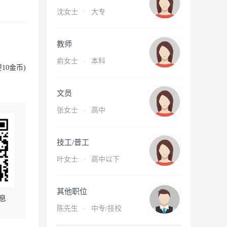
沈女士
·
大专
教师
俞女士
·
本科
10金币)
文员
张女士
·
高中
技工/普工
叶女士
·
高中以下
其他职位
息
陈先生
·
中专/技校