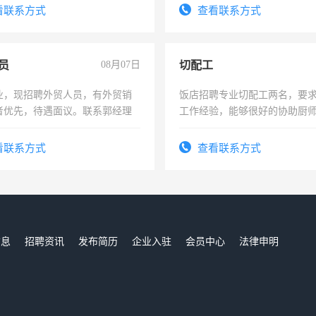
看联系方式
查看联系方式
员
08月07日
切配工
业，现招聘外贸人员，有外贸销
饭店招聘专业切配工两名，要
者优先，待遇面议。联系郭经理
工作经验，能够很好的协助厨
作。包吃住，每月有公休，工资35
4500。
看联系方式
查看联系方式
信息
招聘资讯
发布简历
企业入驻
会员中心
法律申明
们