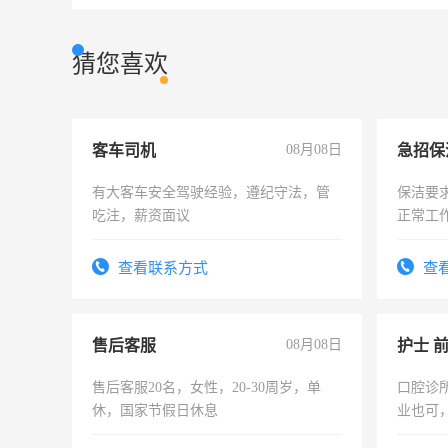
猜您喜欢
客车司机
08月08日
有大客车安全驾驶经验，遵纪守法，管
保洁要
吃注，薪资面议
正常工
责任心
录，客
查看联系方式
查
懂电脑
能力，
售后客服
08月08日
护士 
售后客服20名，女性，20-30周岁，单
口腔诊
休，国家节假日休息
业也可
强。面